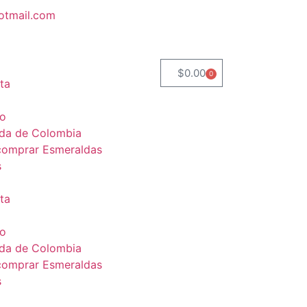
otmail.com
$
0.00
0
ta
to
da de Colombia
omprar Esmeraldas
s
ta
to
da de Colombia
omprar Esmeraldas
s