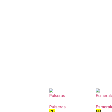
Pulseras
Esmeral
(3)
(5)