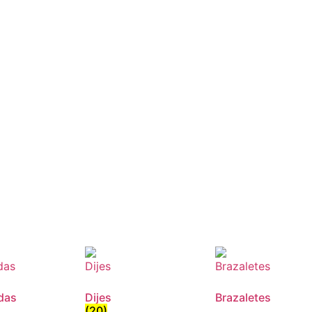
das
Dijes
Brazaletes
(20)