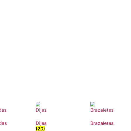
das
Dijes
Brazaletes
(20)