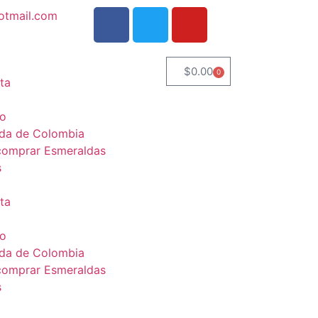
otmail.com
$
0.00
0
ta
to
da de Colombia
omprar Esmeraldas
s
ta
to
da de Colombia
omprar Esmeraldas
s