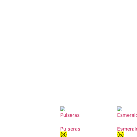
Pulseras
Esmeral
(3)
(5)